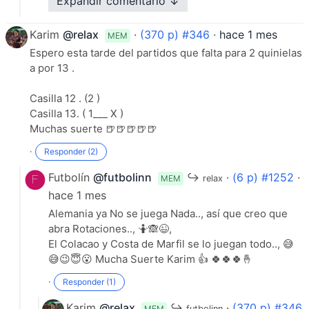
Expandir comentario ↓
sorpresas
·
Responder (0)
Karim
@relax
·
(370 p) #346
·
hace 1 mes
MEM
Espero esta tarde del partidos que falta para 2 quinielas
a por 13 .
Casilla 12 . (2 )
Casilla 13. ( 1___ X )
Muchas suerte 🍺🍺🍺🍺🍺
·
Responder (2)
Futbolín
@futbolinn
↪
·
(6 p) #1252
·
MEM
relax
hace 1 mes
Alemania ya No se juega Nada.., así que creo que
abra Rotaciones.., 🤷🙈😉,
El Colacao y Costa de Marfil se lo juegan todo.., 😅
😅😉😇😮 Mucha Suerte Karim 👍 🍀🍀🍀🤞
·
Responder (1)
Karim
@relax
↪
·
(370 p) #346
MEM
futbolinn