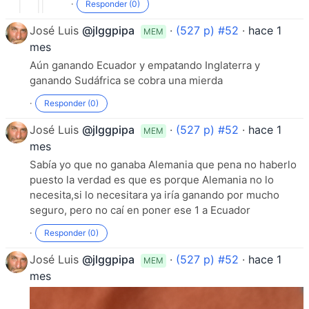
·
Responder (0)
José Luis
@jlggpipa
·
(527 p) #52
·
hace 1
MEM
mes
Aún ganando Ecuador y empatando Inglaterra y
ganando Sudáfrica se cobra una mierda
·
Responder (0)
José Luis
@jlggpipa
·
(527 p) #52
·
hace 1
MEM
mes
Sabía yo que no ganaba Alemania que pena no haberlo
puesto la verdad es que es porque Alemania no lo
necesita,si lo necesitara ya iría ganando por mucho
seguro, pero no caí en poner ese 1 a Ecuador
·
Responder (0)
José Luis
@jlggpipa
·
(527 p) #52
·
hace 1
MEM
mes