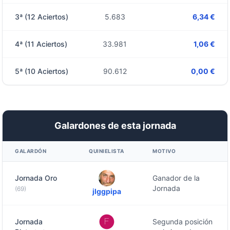
3ª (12 Aciertos)
5.683
6,34 €
4ª (11 Aciertos)
33.981
1,06 €
5ª (10 Aciertos)
90.612
0,00 €
Galardones de esta jornada
GALARDÓN
QUINIELISTA
MOTIVO
Jornada Oro
Ganador de la
Jornada
(69)
jlggpipa
Jornada
Segunda posición