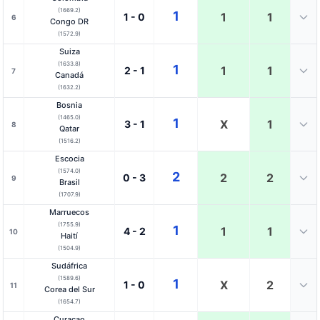
(1669.2)
1
1
1
1 - 0
6
Congo DR
(1572.9)
Suiza
(1633.8)
1
1
1
2 - 1
7
Canadá
(1632.2)
Bosnia
(1465.0)
1
X
1
3 - 1
8
Qatar
(1516.2)
Escocia
(1574.0)
2
2
2
0 - 3
9
Brasil
(1707.9)
Marruecos
(1755.9)
1
1
1
4 - 2
10
Haití
(1504.9)
Sudáfrica
(1589.6)
1
X
2
1 - 0
11
Corea del Sur
(1654.7)
Curaçao