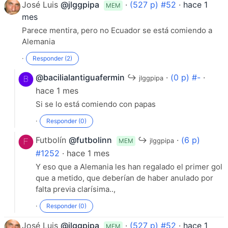
José Luis
@jlggpipa
·
(527 p) #52
·
hace 1
MEM
mes
Parece mentira, pero no Ecuador se está comiendo a
Alemania
·
Responder (2)
@bacilialantiguafermin
↪
·
(0 p) #-
·
jlggpipa
hace 1 mes
Si se lo está comiendo con papas
·
Responder (0)
Futbolín
@futbolinn
↪
·
(6 p)
MEM
jlggpipa
#1252
· hace 1 mes
Y eso que a Alemania les han regalado el primer gol
que a metido, que deberían de haber anulado por
falta previa clarísima..,
·
Responder (0)
pues si salen los dos doses no tendría 14 por
Inglaterra,al igual que los elige 8 por Inglaterra y es
José Luis
@jlggpipa
·
(527 p) #52
·
hace 1
MEM