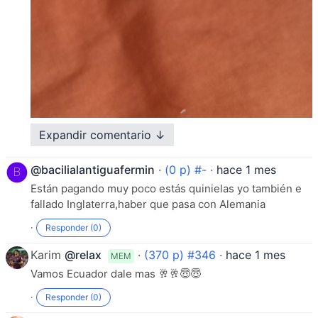
Expandir comentario ↓
@bacilialantiguafermin
·
(0 p) #-
·
hace 1 mes
Están pagando muy poco estás quinielas yo también e
fallado Inglaterra,haber que pasa con Alemania
·
Responder (0)
Karim
@relax
·
(370 p) #346
·
hace 1 mes
MEM
Vamos Ecuador dale mas 🥂🥂😇😇
·
Responder (0)