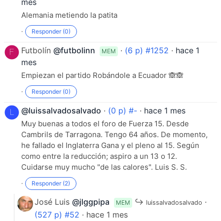
mes
Alemania metiendo la patita
·
Responder (0)
Futbolín
@futbolinn
·
(6 p) #1252
·
hace 1
MEM
mes
Empiezan el partido Robándole a Ecuador 🙈🙈
·
Responder (0)
@luissalvadosalvado
·
(0 p) #-
·
hace 1 mes
Muy buenas a todos el foro de Fuerza 15. Desde
Cambrils de Tarragona. Tengo 64 años. De momento,
he fallado el Inglaterra Gana y el pleno al 15. Según
como entre la reducción; aspiro a un 13 o 12.
Cuidarse muy mucho "de las calores". Luis S. S.
·
Responder (2)
José Luis
@jlggpipa
↪
·
MEM
luissalvadosalvado
(527 p) #52
· hace 1 mes