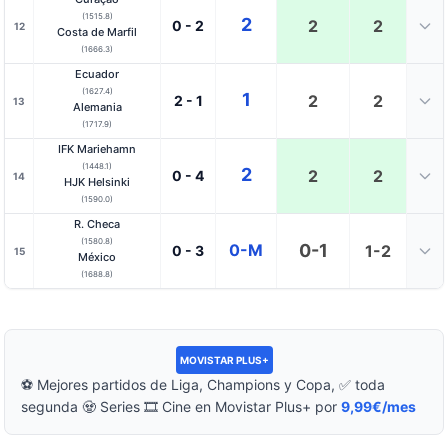
(1515.8)
2
2
2
0 - 2
12
Costa de Marfil
(1666.3)
Ecuador
(1627.4)
1
2
2
2 - 1
13
Alemania
(1717.9)
IFK Mariehamn
(1448.1)
2
2
2
0 - 4
14
HJK Helsinki
(1590.0)
R. Checa
(1580.8)
0-M
0-1
1-2
0 - 3
15
México
(1688.8)
MOVISTAR PLUS+
⚽ Mejores partidos de Liga, Champions y Copa, ✅ toda
segunda 🧟 Series 🎞️ Cine en Movistar Plus+ por
9,99€/mes