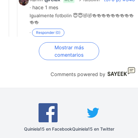
· hace 1 mes
Igualmente fotbolin 😇😇🤣🤣🍻🍻🍻🍻🍻🍻🍻🍻🍻
🍻🍻
·
Responder (0)
Mostrar más
comentarios
Comments powered by
Quiniela15 en Facebook
Quiniela15 en Twitter