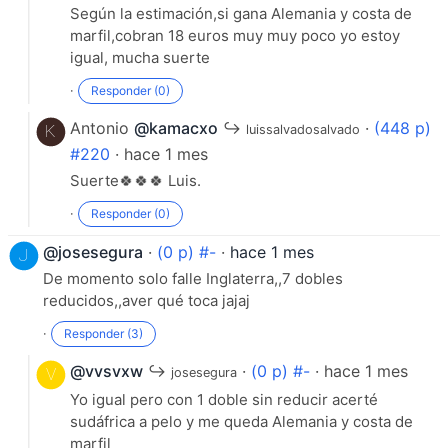
Según la estimación,si gana Alemania y costa de
marfil,cobran 18 euros muy muy poco yo estoy
igual, mucha suerte
·
Responder (0)
Antonio
@kamacxo
↪
·
(448 p)
luissalvadosalvado
#220
· hace 1 mes
Suerte🍀🍀🍀 Luis.
·
Responder (0)
@josesegura
·
(0 p) #-
·
hace 1 mes
De momento solo falle Inglaterra,,7 dobles
reducidos,,aver qué toca jajaj
·
Responder (3)
@vvsvxw
↪
·
(0 p) #-
· hace 1 mes
josesegura
Yo igual pero con 1 doble sin reducir acerté
sudáfrica a pelo y me queda Alemania y costa de
marfil