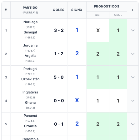
PRONÓSTICOS
PARTIDO
#
GOLES
SIGNO
+
(FUERZA15)
SIS.
USU.
Noruega
(1637.3)
1
X
1
3 - 2
1
Senegal
(1689.6)
Jordania
(1576.4)
2
2
2
1 - 2
2
Argelia
(1668.2)
Portugal
(1723.8)
1
1
1
5 - 0
3
Uzbekistán
(1595.3)
Inglaterra
(1752.1)
X
1
1
0 - 0
4
Ghana
(1521.1)
Panamá
(1574.4)
2
2
2
0 - 1
5
Croacia
(1656.2)
Colombia