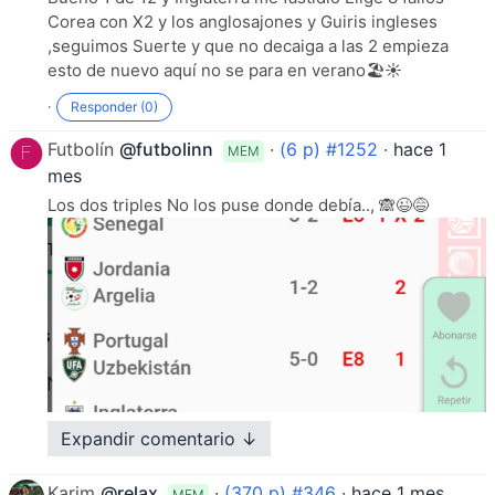
Corea con X2 y los anglosajones y Guiris ingleses
,seguimos Suerte y que no decaiga a las 2 empieza
esto de nuevo aquí no se para en verano🏖️☀️
·
Responder (0)
Futbolín
@futbolinn
·
(6 p) #1252
·
hace 1
MEM
mes
Los dos triples No los puse donde debía.., 🙈😉😅
Expandir comentario ↓
Karim
@relax
·
(370 p) #346
·
hace 1 mes
MEM