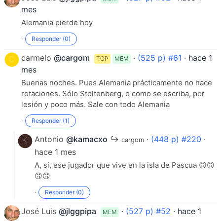
que hay 13 en la múltiple como en las sencillas
mes
·
Responder (0)
Alemania pierde hoy
·
Responder (0)
carmelo
@cargom
·
(525 p) #61
·
hace 1
TOP
MEM
mes
Buenas noches. Pues Alemania prácticamente no hace
rotaciones. Sólo Stoltenberg, o como se escriba, por
lesión y poco más. Sale con todo Alemania
·
Responder (1)
Antonio
@kamacxo
↪
·
(448 p) #220
·
cargom
hace 1 mes
A, si, ese jugador que vive en la isla de Pascua 🙃🙃
🙃🙃
·
Responder (0)
José Luis
@jlggpipa
·
(527 p) #52
·
hace 1
MEM