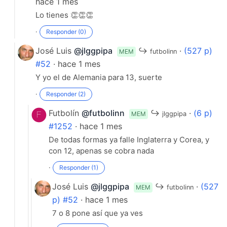
hace 1 mes
Lo tienes 👏👏👏
·
Responder (0)
José Luis
@jlggpipa
↪
·
(527 p)
MEM
futbolinn
#52
· hace 1 mes
Y yo el de Alemania para 13, suerte
·
Responder (2)
·
Responder (0)
Futbolín
@futbolinn
↪
·
(6 p)
MEM
jlggpipa
#1252
· hace 1 mes
De todas formas ya falle Inglaterra y Corea, y
con 12, apenas se cobra nada
·
Responder (1)
José Luis
@jlggpipa
↪
·
(527
MEM
futbolinn
p) #52
· hace 1 mes
7 o 8 pone así que ya ves