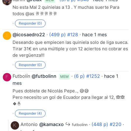
No esta Mal 2 quinielas a 13 . Y muchas suerte Para
todos @as 🥂🥂🥂🥂🥂
·
Responder (0)
@icosaedro22
·
(499 p) #128
·
hace 1 mes
Deseando que empiecen las quiniela solo de liga sueca.
Tirar 31€ en una múltiple y con 12 aciertos no cobrar es
de vergüenza!!!
·
Responder (0)
Futbolín
@futbolinn
·
(6 p) #1252
·
hace 1
MEM
mes
Pues doblete de Nicolás Pepe.., 😅😅
Pero necesito un gol de Ecuador para llegar al 12, 🙈🙈
🍀🤞
·
Responder (4)
Antonio
@kamacxo
↪
·
(448 p) #220
·
futbolinn