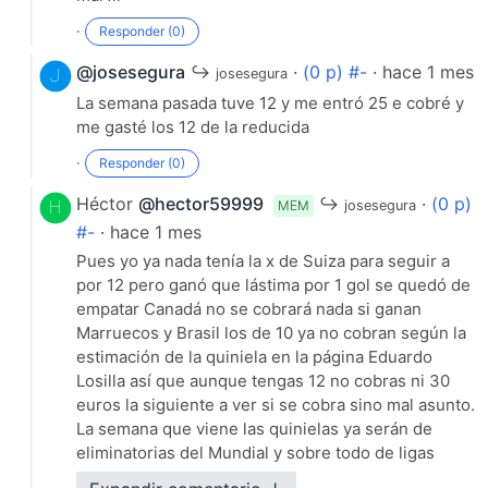
·
Responder (0)
@josesegura
↪
·
(0 p) #-
· hace 1 mes
josesegura
La semana pasada tuve 12 y me entró 25 e cobré y
me gasté los 12 de la reducida
·
Responder (0)
Héctor
@hector59999
↪
·
(0 p)
MEM
josesegura
#-
· hace 1 mes
Pues yo ya nada tenía la x de Suiza para seguir a
por 12 pero ganó que lástima por 1 gol se quedó de
empatar Canadá no se cobrará nada si ganan
Marruecos y Brasil los de 10 ya no cobran según la
estimación de la quiniela en la página Eduardo
Losilla así que aunque tengas 12 no cobras ni 30
euros la siguiente a ver si se cobra sino mal asunto.
La semana que viene las quinielas ya serán de
eliminatorias del Mundial y sobre todo de ligas
extrangeras Suecia Noruega y Finlandia ahí habrán