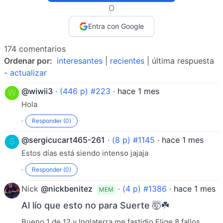
O
Entra con Google
174 comentarios
Ordenar por:
interesantes
|
recientes
| última respuesta
-
actualizar
@wiwii3
·
(446 p) #223
·
hace 1 mes
Hola
·
Responder (0)
@sergicucart465-261
·
(8 p) #1145
·
hace 1 mes
Estos días está siendo intenso jajaja
·
Responder (0)
Nick
@nickbenitez
·
(4 p) #1386
·
hace 1 mes
MEM
Al lío que esto no para Suerte 🤯☘️
Bueno 1 de 12 y Inglaterra me fastidio Elige 8 fallos