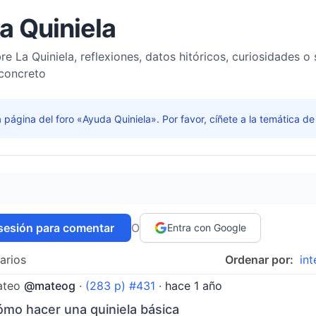
a Quiniela
re La Quiniela, reflexiones, datos hitóricos, curiosidades
 concreto
a página del foro «Ayuda Quiniela». Por favor, cíñete a la temática de
s
 sesión para comentar
O
Entra con Google
arios
Ordenar por:
int
ateo
@mateog
·
(283 p) #431
·
hace 1 año
mo hacer una quiniela básica