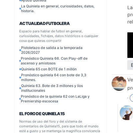
Ayuda Quiniela
La Quiniela en general, curiosidades, datos,
La
historia.
pr
re
ACTUALIDAD FUTBOLERA
Espacio para hablar de futbol en general,
curiosidades, fichajes, datos históricos o cualquier
cosa que quieras compartir
Pistoletazo de salida a la temporada
2026/2027
Pronóstico Quiniela 66. Con Play-off de
ascenso y amistosos
Quiniela 65 con BOTE de 1 millón
Pronóstico quiniela 64 con bote de 3,3
Ve
millones.
Quiniela 63. Bote de 3 millones y líos
pr
institucionales
Pronóstico de la quiniela 62 con LaLiga y
·
Premiership escocesa
·
EL FORO DE QUINIELA15
Normas de uso del foro y del sistema de
comentarios de Quiniela15, para que todo el mundo
esté a gusto y se mantenga la magnífica convicencia