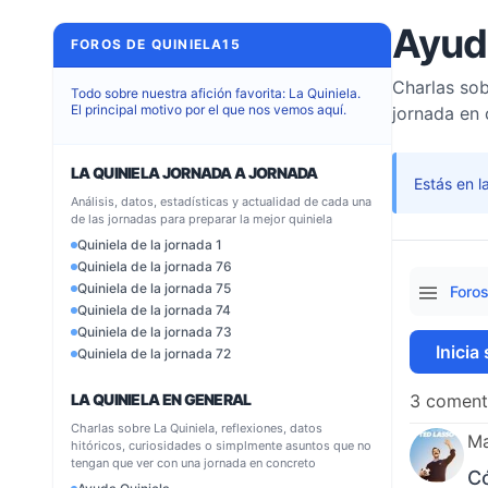
Ayud
FOROS DE QUINIELA15
Charlas sob
Todo sobre nuestra afición favorita: La Quiniela.
El principal motivo por el que nos vemos aquí.
jornada en
LA QUINIELA JORNADA A JORNADA
Estás en l
Análisis, datos, estadísticas y actualidad de cada una
de las jornadas para preparar la mejor quiniela
Quiniela de la jornada 1
Quiniela de la jornada 76
Quiniela de la jornada 75
Foro
Quiniela de la jornada 74
Quiniela de la jornada 73
Inicia
Quiniela de la jornada 72
LA QUINIELA EN GENERAL
3 coment
Charlas sobre La Quiniela, reflexiones, datos
M
hitóricos, curiosidades o simplmente asuntos que no
tengan que ver con una jornada en concreto
Có