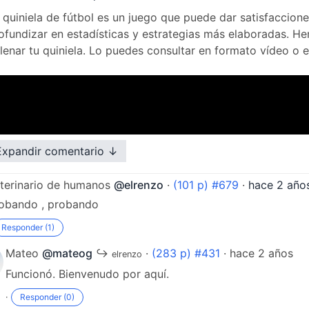
 quiniela de fútbol es un juego que puede dar satisfaccio
ofundizar en estadísticas y estrategias más elaboradas. 
llenar tu quiniela. Lo puedes consultar en formato vídeo o 
Expandir comentario ↓
terinario de humanos
@elrenzo
·
(101 p) #679
·
hace 2 año
obando , probando
Responder (1)
Responder (0)
Mateo
@mateog
↪
·
(283 p) #431
· hace 2 años
elrenzo
Funcionó. Bienvenudo por aquí.
·
Responder (0)