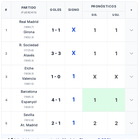
PRONÓSTICOS
PARTIDO
#
GOLES
SIGNO
+
(FUERZA15)
SIS.
USU.
Real Madrid
(1893.7)
X
1
1
1 - 1
1
Girona
(1652.3)
R. Sociedad
(1725.6)
X
1
1
3 - 3
2
Alavés
(1645.3)
Elche
(1628.3)
1
X
X
1 - 0
3
Valencia
(1661.5)
Barcelona
(1945.3)
1
1
1
4 - 1
4
Espanyol
(1635.5)
Sevilla
(1612.6)
1
2
2
2 - 1
5
At. Madrid
(1842.5)