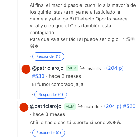
Al final el madrid pasó el cuchillo a la mayoría de
los quinielistas (a mi ya me a fastidiado la
quiniela y el elige 8).El efecto Oporto parece
viral y creo que el Celta también está
contagiado.
Para que va a ser fácil si puede ser digicil ? 🤦🏼
😂🍀
·
Responder (1)
@patriciarojo
↪
·
(204 p)
MEM
molinillo
#530
· hace 3 meses
El futbol comprado ja ja
·
Responder (0)
@patriciarojo
↪
·
(204 p) #530
MEM
molinillo
· hace 3 meses
Ahíi lo has dicho tú..suerte si señor🙏🍀💪
·
Responder (0)