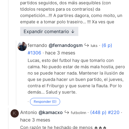
algo se me olvida..,🙈🙈😂😂😉😇, 🍀🍀🍀🤞🍷
partidos seguidos, dos máis asequibles (con
tódolos respetos para os contrarios) da
·
Responder (5)
competición...!!! A partires dagora, como moito, un
empate e a tomar polo traseiro... !!! Xa ves que
estou moi kbreado hoxe...!!! Saude e sorte, amigo !!!
Expandir comentario ↓
·
Responder (1)
fernando
@fernandogsm
↪
·
(6 p)
luks
#1306
· hace 3 meses
Lucas, esto del futbol hay que tomarlo con
calma. No puedo estar de más mala hostia, pero
no se puede hacer nada. Mantener la ilusión de
que se pueda hacer un buen partido, el jueves,
contra el Friburgo y que suene la flauta. Por lo
demás... Salud y suerte.
·
Responder (0)
Antonio
@kamacxo
↪
·
(448 p) #220
·
futbolinn
hace 3 meses
Con razón te he hechado de menos 🔥🔥🔥