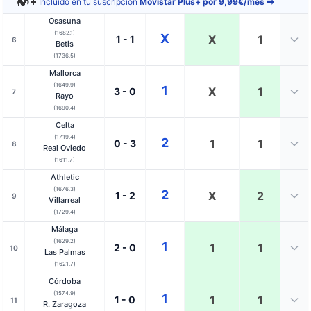
Incluido en tu suscripción
Movistar Plus+ por 9,99€/mes ➡️
Osasuna
(1682.1)
X
X
1
1 - 1
6
Betis
(1736.5)
Mallorca
(1649.9)
1
X
1
3 - 0
7
Rayo
(1690.4)
Celta
(1719.4)
2
1
1
0 - 3
8
Real Oviedo
(1611.7)
Athletic
(1676.3)
2
X
2
1 - 2
9
Villarreal
(1729.4)
Málaga
(1629.2)
1
1
1
2 - 0
10
Las Palmas
(1621.7)
Córdoba
(1574.9)
1
1
1
1 - 0
11
R. Zaragoza