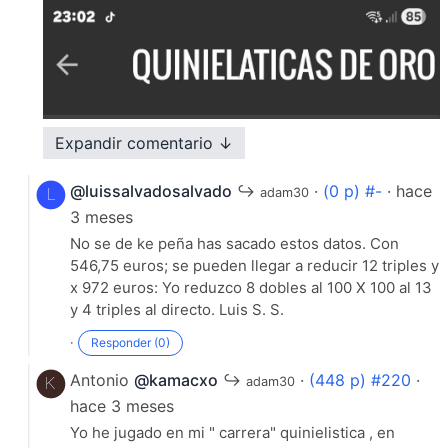
Expandir comentario ↓
@luissalvadosalvado
↪
·
(0 p) #-
· hace
adam30
3 meses
No se de ke peña has sacado estos datos. Con
546,75 euros; se pueden llegar a reducir 12 triples y
x 972 euros: Yo reduzco 8 dobles al 100 X 100 al 13
y 4 triples al directo. Luis S. S.
·
Responder (0)
Antonio
@kamacxo
↪
·
(448 p) #220
·
adam30
hace 3 meses
Yo he jugado en mi " carrera" quinielistica , en