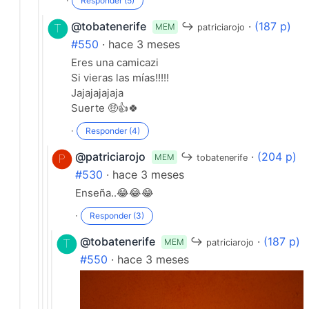
·
Responder (5)
@tobatenerife
↪
·
(187 p)
MEM
patriciarojo
#550
· hace 3 meses
Eres una camicazi
Si vieras las mías!!!!!
Jajajajajaja
Suerte 🤑👍🍀
·
Responder (4)
@patriciarojo
↪
·
(204 p)
MEM
tobatenerife
#530
· hace 3 meses
Enseña..😂😂😂
·
Responder (3)
@tobatenerife
↪
·
(187 p)
MEM
patriciarojo
#550
· hace 3 meses