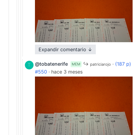
Expandir comentario ↓
·
Responder (0)
@tobatenerife
↪
·
(187 p)
MEM
patriciarojo
#550
· hace 3 meses