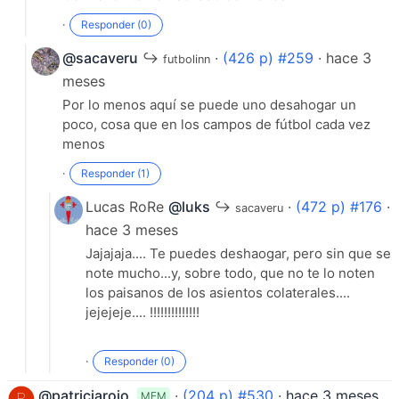
·
Responder (0)
@sacaveru
↪
·
(426 p) #259
· hace 3
futbolinn
meses
Por lo menos aquí se puede uno desahogar un
poco, cosa que en los campos de fútbol cada vez
menos
·
Responder (1)
Lucas RoRe
@luks
↪
·
(472 p) #176
·
sacaveru
hace 3 meses
Jajajaja.... Te puedes deshaogar, pero sin que se
note mucho...y, sobre todo, que no te lo noten
los paisanos de los asientos colaterales....
jejejeje.... !!!!!!!!!!!!!!
·
Responder (0)
@patriciarojo
·
(204 p) #530
·
hace 3 meses
MEM