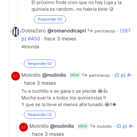
El próximo finde creo que no hay Liga y la
quiniela es random.. no habría bote 🥲
·
Responder (0)
DobleZero
@romanodicapri
↪
·
(267
patriciarojo
p) #450
· hace 3 meses
Atrevida
·
Responder (0)
Molinillo
@molinillo
↪
·
(0 p) #-
MEM
patriciarojo
· hace 3 meses
Tu a cuchillo o se gana o se pierde 😂👍
Mucha suerte a todos los quinielistas ‼️
Y que se la lleve el menos afortunado 😂‼️🍀
·
Responder (3)
Molinillo
@molinillo
↪
·
(0 p) #-
MEM
molinillo
· hace 3 meses