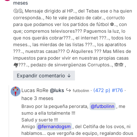
meses
🤔🤔, Mensaje dirigido al HP.., del Tebas ese o ha quien
corresponda.., No te vale pedazo de cabr.., corructo
para que podamos ver los partidos de fútbol ⚽.., con
que; compremos televisores??? Paguemos la luz, lo
que nos queráis cobrar???.., el internet ???.., todos los
meses.., las mierdas de las listas ???.., los aparatitos
???.., nuestras casas??? O Alquileres ??? Mas Miles de
impuestos para poder vivir en nuestras propias casas
🏘️???.., pedazo de sinvergüenzas Corruptos.., 🙈🙈 ,
más lo que tenéis montado con la mafia del fútbol ???..,
Expandir comentario ↓
Apuestas.., Quinielas.., y etc etc etc.., que encima
pedazo de sinvergüenzas cabro.., También queréis que
Lucas RoRe
@luks
↪
·
(472 p) #176
·
futbolinn
paguemos Más por poder ver buestra mierda de mafia
hace 3 meses
que tenéis montada ???.., 🤷🙈🙈 en todas las cosas
Deportivas ???.., Anda que los den.., y irse todos
Bravo por la pequeña perorata,
@futbolinn
, me
ustedes a tomar por el cu..o. pedazo de sinvergüenzas
sumo a ella totalmente !!!
cabro.., drogadic..s, pute..s, mafios..s , vividores..s a
Salud y suerte !!!
costa de tod@s la gente humilde y trabajadora.., uhhh,
Amigo
@fernandogsm
, del Celtiña de los ovos, ni
Que a gusto me he quedado..,😅😅 y seguramente que
hablamos... que vergoña de equipo, regalando dous