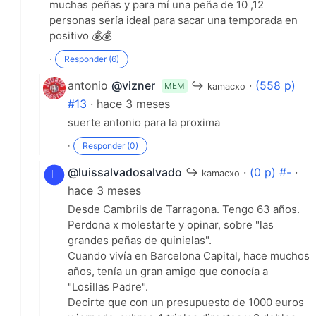
muchas peñas y para mí una peña de 10 ,12
personas sería ideal para sacar una temporada en
positivo 💰💰
·
Responder (6)
antonio
@vizner
↪
·
(558 p)
MEM
kamacxo
#13
· hace 3 meses
suerte antonio para la proxima
·
Responder (0)
@luissalvadosalvado
↪
·
(0 p) #-
·
kamacxo
hace 3 meses
Desde Cambrils de Tarragona. Tengo 63 años.
Perdona x molestarte y opinar, sobre "las
grandes peñas de quinielas".
Cuando vivía en Barcelona Capital, hace muchos
años, tenía un gran amigo que conocía a
"Losillas Padre".
Decirte que con un presupuesto de 1000 euros