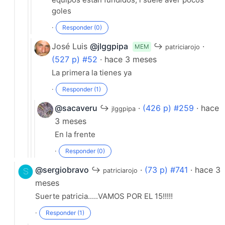
goles
·
Responder (0)
José Luis
@jlggpipa
↪
·
MEM
patriciarojo
(527 p) #52
· hace 3 meses
La primera la tienes ya
·
Responder (1)
@sacaveru
↪
·
(426 p) #259
· hace
jlggpipa
3 meses
En la frente
·
Responder (0)
@sergiobravo
↪
·
(73 p) #741
· hace 3
patriciarojo
meses
Suerte patricia.....VAMOS POR EL 15!!!!!
·
Responder (1)