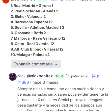
1. Real Madrid - Girona 1
2. Real Sociedad- Alavés 2
3. Elche- Valencia 2
4. Barcelona Español 12
5. Sevilla - Atlético. Madrid 1 2
6. Osasuna - Betis 2
7. Mallorca - Rayo Vallecano 12
8. Celta- Real Oviedo. 12
9.Alt. Club bilbao- Villareal 12
10. Malaga - Palmas 2
11. Córdoba - Zaragoza 12
Expandir comentario ↓
12.Huesca- Deportivo 2
13. Mirandés - Castellón 2
Nick
@nickbenitez
↪
·
(4 p)
14. Racing Santander - Almería 1 2
MEM
patriciarojo
15. Levante - Getafe 1- 2.
#1386
· hace 3 meses
Ahí está la mía suerte .en esta me la juego sin Empates.
Siempre no sale como uno desea mucho riesgo y
🙏🍀🙏🍀 7 dobles reducida 12 euros.
de esas jornadas sin X salen poca evidentemente la
jornada sin X afinastes Genial pero ya el desgaste
·
Responder (34)
pesa bastante y la necesidad de los equipos aún
más ,Suerte y aun quedan jornadas para lograr