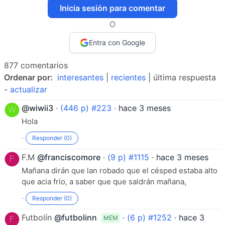
Inicia sesión para comentar
O
Entra con Google
877 comentarios
Ordenar por:
interesantes
|
recientes
| última respuesta
-
actualizar
@wiwii3
·
(446 p) #223
·
hace 3 meses
Hola
·
Responder (0)
F.M
@franciscomore
·
(9 p) #1115
·
hace 3 meses
Mañana dirán que lan robado que el césped estaba alto
que acia frío, a saber que que saldrán mañana,
·
Responder (0)
Futbolín
@futbolinn
·
(6 p) #1252
·
hace 3
MEM