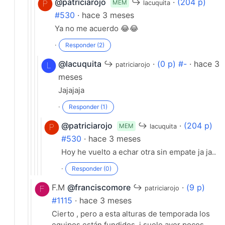
@patriciarojo
↪
·
(204 p)
MEM
lacuquita
#530
· hace 3 meses
Ya no me acuerdo 😂😂
·
Responder (2)
@lacuquita
↪
·
(0 p) #-
· hace 3
patriciarojo
meses
Jajajaja
·
Responder (1)
@patriciarojo
↪
·
(204 p)
MEM
lacuquita
#530
· hace 3 meses
Hoy he vuelto a echar otra sin empate ja ja..
·
Responder (0)
F.M
@franciscomore
↪
·
(9 p)
patriciarojo
#1115
· hace 3 meses
Cierto , pero a esta alturas de temporada los
equipos están fundidos, i suele aver pocos