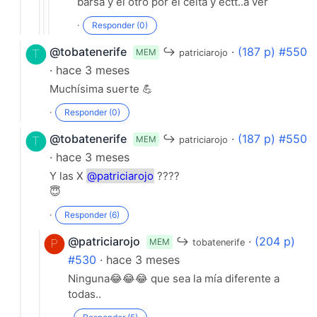
barsa y el otro por el celta y ectt..a ver
·
Responder (0)
@tobatenerife
↪
·
(187 p) #550
MEM
patriciarojo
· hace 3 meses
Muchísima suerte 💪
·
Responder (0)
@tobatenerife
↪
·
(187 p) #550
MEM
patriciarojo
· hace 3 meses
Y las X
@patriciarojo
????
😇
·
Responder (6)
@patriciarojo
↪
·
(204 p)
MEM
tobatenerife
#530
· hace 3 meses
Ninguna😂😂😂 que sea la mía diferente a
todas..