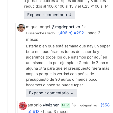
x jornada; cubres 4 triples directos y 8 dobles
reducidos al 100 X 100 al 13 y el 6,25 x100 al 14.
Lo que no me cuadra de este foro; es que no
Expandir comentario ↓
veo ningún estudio serio de las Jornadas. "Las
quinielas", es calculo de probabilidades y saber
miguel angel
@mgdeportivo
↪
aplicar las matemáticas.
·
(406 p) #292
· hace 3
luissalvadosalvado
Muchas gracias x la atención prestada y
meses
perdona todas las molestias ocasionadas. Luis
S. S.
Estaría bien que está semana que hay un super
bote nos pudiéramos todos de acuerdo y
·
Responder (4)
jugáramos todos los que estamos por aquí en
un mismo sitio por ejemplo e Gente de Zona o
alguna otra para que el presupuesto fuera más
amplio porque la verdad con peñas de
presupuesto de 90 euros o menos poco
hacemos o poco se puede tapar.
Expandir comentario ↓
·
Responder (1)
antonio
@vizner
↪
·
(558
MEM
mgdeportivo
p) #13
· hace 3 meses