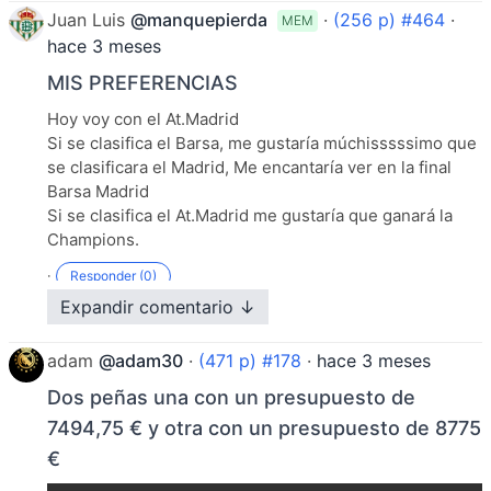
Juan Luis
@manquepierda
·
(256 p) #464
·
MEM
hace 3 meses
MIS PREFERENCIAS
Hoy voy con el At.Madrid
Si se clasifica el Barsa, me gustaría múchisssssimo que
se clasificara el Madrid, Me encantaría ver en la final
Barsa Madrid
Si se clasifica el At.Madrid me gustaría que ganará la
Champions.
·
Responder (0)
Expandir comentario ↓
adam
@adam30
·
(471 p) #178
·
hace 3 meses
Dos peñas una con un presupuesto de
7494,75 € y otra con un presupuesto de 8775
€