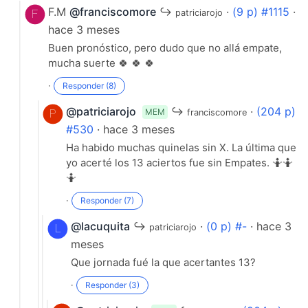
F.M
@franciscomore
↪
·
(9 p) #1115
·
patriciarojo
hace 3 meses
Buen pronóstico, pero dudo que no allá empate,
mucha suerte 🍀 🍀 🍀
·
Responder (8)
@patriciarojo
↪
·
(204 p)
MEM
franciscomore
#530
· hace 3 meses
Ha habido muchas quinelas sin X. La última que
yo acerté los 13 aciertos fue sin Empates. 🤷🤷
🤷
·
Responder (7)
@lacuquita
↪
·
(0 p) #-
· hace 3
patriciarojo
meses
Que jornada fué la que acertantes 13?
·
Responder (3)