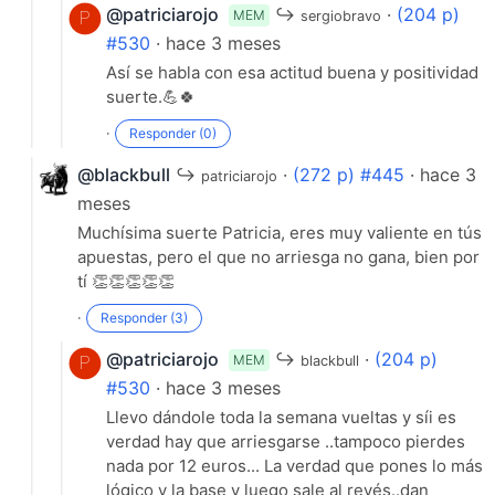
@patriciarojo
↪
·
(204 p)
MEM
sergiobravo
#530
· hace 3 meses
Así se habla con esa actitud buena y positividad
suerte.💪🍀
·
Responder (0)
@blackbull
↪
·
(272 p) #445
· hace 3
patriciarojo
meses
Muchísima suerte Patricia, eres muy valiente en tús
apuestas, pero el que no arriesga no gana, bien por
tí 👏👏👏👏👏
·
Responder (3)
@patriciarojo
↪
·
(204 p)
MEM
blackbull
#530
· hace 3 meses
Llevo dándole toda la semana vueltas y síi es
verdad hay que arriesgarse ..tampoco pierdes
nada por 12 euros... La verdad que pones lo más
lógico y la base y luego sale al revés..dan