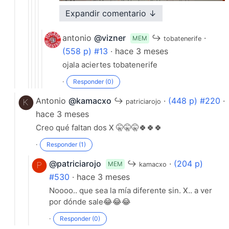
Expandir comentario ↓
·
Responder (1)
antonio
@vizner
↪
·
MEM
tobatenerife
(558 p) #13
· hace 3 meses
ojala aciertes tobatenerife
·
Responder (0)
Antonio
@kamacxo
↪
·
(448 p) #220
·
patriciarojo
hace 3 meses
Creo qué faltan dos X 🤫🤫🤫🍀🍀🍀
·
Responder (1)
@patriciarojo
↪
·
(204 p)
MEM
kamacxo
#530
· hace 3 meses
Noooo.. que sea la mía diferente sin. X.. a ver
por dónde sale😂😂😂
·
Responder (0)