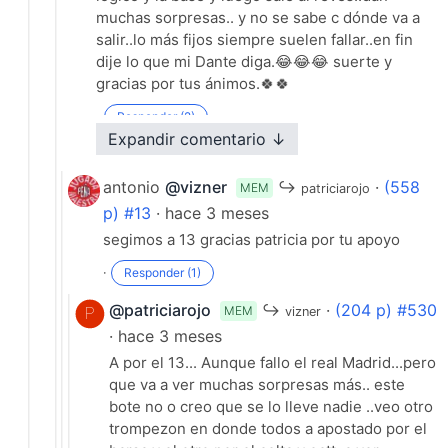
muchas sorpresas.. y no se sabe c dónde va a
salir..lo más fijos siempre suelen fallar..en fin
dije lo que mi Dante diga.😂😂😂 suerte y
gracias por tus ánimos.🍀🍀
·
Responder (2)
Expandir comentario ↓
antonio
@vizner
↪
·
(558
MEM
patriciarojo
p) #13
· hace 3 meses
segimos a 13 gracias patricia por tu apoyo
·
Responder (1)
@patriciarojo
↪
·
(204 p) #530
MEM
vizner
· hace 3 meses
A por el 13... Aunque fallo el real Madrid...pero
que va a ver muchas sorpresas más.. este
bote no o creo que se lo lleve nadie ..veo otro
trompezon en donde todos a apostado por el