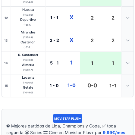
(1534.6)
Huesca
(1533.6)
X
2
2
1 - 1
12
Deportivo
(1664.1)
Mirandés
(1538.8)
X
2
2
2 - 2
13
Castellón
(1633.1)
R. Santander
(1653.0)
1
1
1
5 - 1
14
Almería
(1642.7)
Levante
(1636.0)
1-0
0-0
1-1
1 - 0
15
Getafe
(1649.0)
MOVISTAR PLUS+
⚽ Mejores partidos de Liga, Champions y Copa, ✅ toda
segunda 🧟 Series 🎞️ Cine en Movistar Plus+ por
9,99€/mes