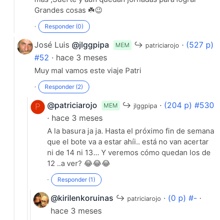
Grandes cosas ☘️😉
·
Responder (0)
José Luis
@jlggpipa
↪
·
(527 p)
MEM
patriciarojo
#52
· hace 3 meses
Muy mal vamos este viaje Patri
·
Responder (2)
@patriciarojo
↪
·
(204 p) #530
MEM
jlggpipa
· hace 3 meses
A la basura ja ja. Hasta el próximo fin de semana
que el bote va a estar ahíi.. está no van acertar
ni de 14 ni 13... Y veremos cómo quedan los de
12 ..a ver? 😂😂😂
·
Responder (1)
@kirilenkoruinas
↪
·
(0 p) #-
·
patriciarojo
hace 3 meses