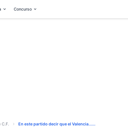
a
Concurso
 C.F.
En este partido decir que el Valencia......