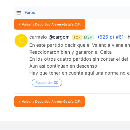
Foros
< Volver a Deportivo Alavés-Getafe C.F.
carmelo
@cargom
·
(525 p) #61
·
TOP
MEM
En este partido decir que el Valencia viene e
Reaccionaron bien y ganaron al Celta
En los otros cuatro partidos sin contar el de
Aún así continúan en descenso
Hay que tener en cuenta aquí una norma no e
·
Responder (0)
< Volver a Deportivo Alavés-Getafe C.F.