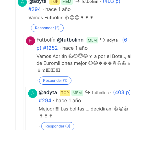
@adyta
↪
·
(403 p)
TOP
MEM
futbolinn
#294
· hace 1 año
Vamos Futbolin! 👍😜😜🍷🍷🍷
·
Responder (2)
Futbolín
@futbolinn
↪
·
(6
MEM
adyta
p) #1252
· hace 1 año
Vamos Adrián 👍😉😇😜🍷 a por el Bote.., el
de Euromillones mejor 😉😜🍀🍀🍀🤞💪💪🍷
🍷🍷💵💵💵
·
Responder (1)
@adyta
↪
·
(403 p)
TOP
MEM
futbolinn
#294
· hace 1 año
Mejoor!!!! Las bolitas.... decidiran! 👍😜👍
🍷🍷🍷
·
Responder (0)