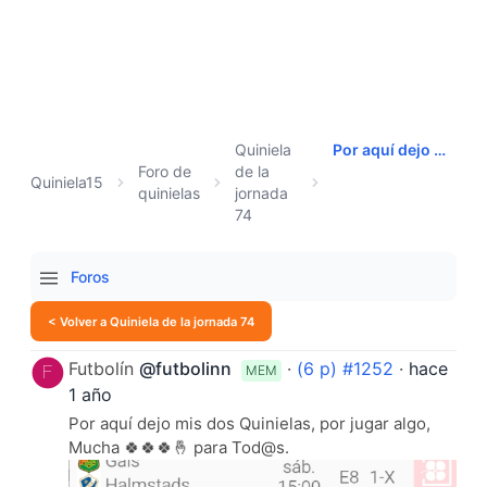
Quiniela
Por aquí dejo mis dos Quinielas,......
Foro de
de la
Quiniela15
quinielas
jornada
74
Foros
< Volver a Quiniela de la jornada 74
Futbolín
@futbolinn
·
(6 p) #1252
·
hace
MEM
1 año
Por aquí dejo mis dos Quinielas, por jugar algo,
Mucha 🍀🍀🍀🤞 para Tod@s.