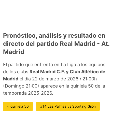
Pronóstico, análisis y resultado en
directo del partido Real Madrid - At.
Madrid
El partido que enfrenta en La Liga a los equipos
de los clubs
Real Madrid C.F. y Club Atlético de
Madrid
el día 22 de marzo de 2026 / 21:00h
(Domingo 21:00) aparece en la quiniela 50 de la
temporada 2025-2026.
< quiniela 50
#14 Las Palmas vs Sporting Gijón