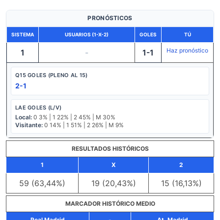
PRONÓSTICOS
SISTEMA
USUARIOS (1-X-2)
GOLES
TÚ
Haz pronóstico
1
-
1-1
Q15 GOLES (PLENO AL 15)
2-1
LAE GOLES (L/V)
Local:
0 3% | 1 22% | 2 45% | M 30%
Visitante:
0 14% | 1 51% | 2 26% | M 9%
RESULTADOS HISTÓRICOS
1
X
2
59 (63,44%)
19 (20,43%)
15 (16,13%)
MARCADOR HISTÓRICO MEDIO
Real Madrid
-
At. Madrid