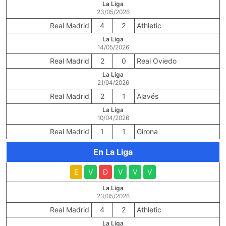
La Liga
23/05/2026
Real Madrid
4
2
Athletic
La Liga
14/05/2026
Real Madrid
2
0
Real Oviedo
La Liga
21/04/2026
Real Madrid
2
1
Alavés
La Liga
10/04/2026
Real Madrid
1
1
Girona
En La Liga
E
V
D
V
V
V
La Liga
23/05/2026
Real Madrid
4
2
Athletic
La Liga