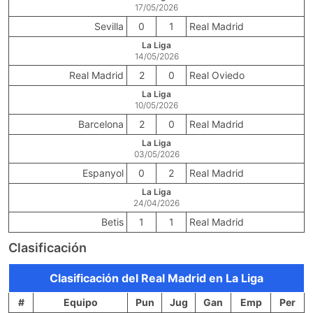
17/05/2026
Sevilla
0
1
Real Madrid
La Liga
14/05/2026
Real Madrid
2
0
Real Oviedo
La Liga
10/05/2026
Barcelona
2
0
Real Madrid
La Liga
03/05/2026
Espanyol
0
2
Real Madrid
La Liga
24/04/2026
Betis
1
1
Real Madrid
Clasificación
Clasificación del Real Madrid en La Liga
#
Equipo
Pun
Jug
Gan
Emp
Per