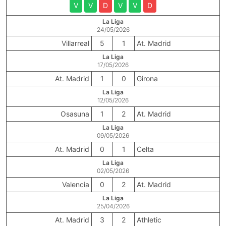
V
V
D
V
V
D
La Liga
24/05/2026
Villarreal
5
1
At. Madrid
La Liga
17/05/2026
At. Madrid
1
0
Girona
La Liga
12/05/2026
Osasuna
1
2
At. Madrid
La Liga
09/05/2026
At. Madrid
0
1
Celta
La Liga
02/05/2026
Valencia
0
2
At. Madrid
La Liga
25/04/2026
At. Madrid
3
2
Athletic