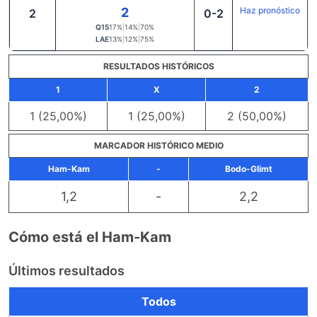
2
Haz pronóstico
2
0-2
Q15
17%
|
14%
|
70%
LAE
13%
|
12%
|
75%
RESULTADOS HISTÓRICOS
1
X
2
1 (25,00%)
1 (25,00%)
2 (50,00%)
MARCADOR HISTÓRICO MEDIO
Ham-Kam
-
Bodo-Glimt
1,2
-
2,2
Cómo está el Ham-Kam
Últimos resultados
Todos