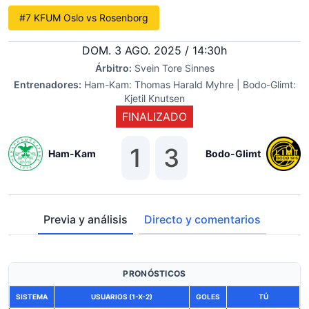
#7 KFUM Oslo vs Rosenborg
DOM. 3 AGO. 2025 / 14:30h
Árbitro:
Svein Tore Sinnes
Entrenadores:
Ham-Kam: Thomas Harald Myhre | Bodo-Glimt:
Kjetil Knutsen
FINALIZADO
1
3
Ham-Kam
Bodo-Glimt
Previa y análisis
Directo y comentarios
PRONÓSTICOS
SISTEMA
USUARIOS (1-X-2)
GOLES
TÚ