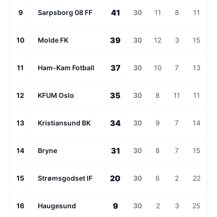
41
9
Sarpsborg 08 FF
30
11
8
11
39
10
Molde FK
30
12
3
15
37
11
Ham-Kam Fotball
30
10
7
13
35
12
KFUM Oslo
30
8
11
11
34
13
Kristiansund BK
30
9
7
14
31
14
Bryne
30
8
7
15
20
15
Strømsgodset IF
30
6
2
22
9
16
Haugesund
30
2
3
25