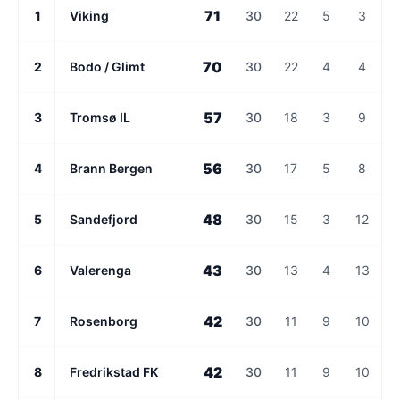
71
1
Viking
30
22
5
3
70
2
Bodo / Glimt
30
22
4
4
57
3
Tromsø IL
30
18
3
9
56
4
Brann Bergen
30
17
5
8
48
5
Sandefjord
30
15
3
12
43
6
Valerenga
30
13
4
13
42
7
Rosenborg
30
11
9
10
42
8
Fredrikstad FK
30
11
9
10