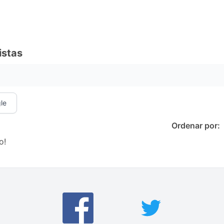
istas
le
Ordenar por:
o!