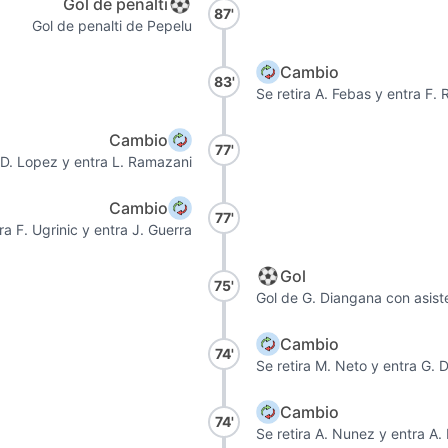
Gol de penalti
87'
Gol de penalti de Pepelu
Cambio
83'
Se retira A. Febas y entra F.
Cambio
77'
a D. Lopez y entra L. Ramazani
Cambio
77'
ira F. Ugrinic y entra J. Guerra
Gol
75'
Gol de G. Diangana con asist
Cambio
74'
Se retira M. Neto y entra G.
Cambio
74'
Se retira A. Nunez y entra A.