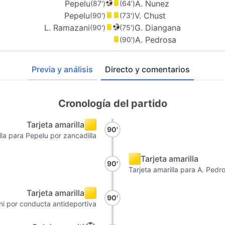
Pepelu
A. Nunez
(87')
(64')
Pepelu
V. Chust
(90')
(73')
L. Ramazani
G. Diangana
(90')
(75')
A. Pedrosa
(90')
Previa y análisis
Directo y comentarios
Cronología del partido
Tarjeta amarilla
90'
lla para Pepelu por zancadilla
Tarjeta amarilla
90'
Tarjeta amarilla para A. Pedr
Tarjeta amarilla
90'
ni por conducta antideportiva