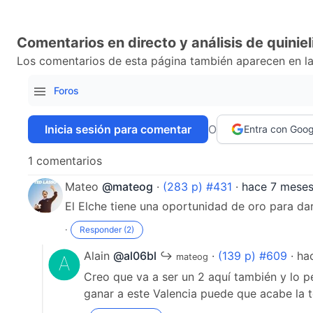
Comentarios en directo y análisis de quiniel
Los comentarios de esta página también aparecen en la
Foros
Inicia sesión para comentar
O
Entra con Goog
1 comentarios
Mateo
@mateog
·
(283 p) #431
·
hace 7 mese
El Elche tiene una oportunidad de oro para da
·
Responder (2)
Alain
@al06bl
↪
·
(139 p) #609
· ha
mateog
Creo que va a ser un 2 aquí también y lo p
ganar a este Valencia puede que acabe la t