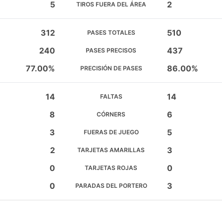
5
2
TIROS FUERA DEL ÁREA
312
510
PASES TOTALES
240
437
PASES PRECISOS
77.00%
86.00%
PRECISIÓN DE PASES
14
14
FALTAS
8
6
CÓRNERS
3
5
FUERAS DE JUEGO
2
3
TARJETAS AMARILLAS
0
0
TARJETAS ROJAS
0
3
PARADAS DEL PORTERO