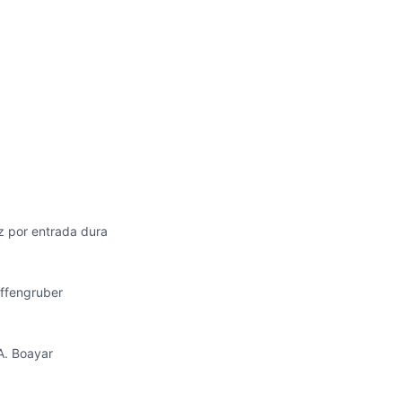
ez por entrada dura
Affengruber
 A. Boayar