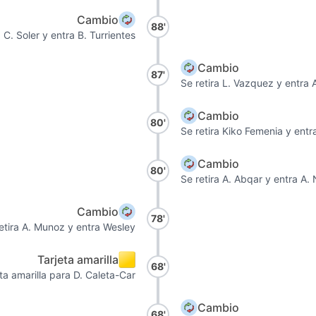
Cambio
88'
a C. Soler y entra B. Turrientes
Cambio
87'
Se retira L. Vazquez y entra A
Cambio
80'
Se retira Kiko Femenia y entr
Cambio
80'
Se retira A. Abqar y entra A
Cambio
78'
etira A. Munoz y entra Wesley
Tarjeta amarilla
68'
ta amarilla para D. Caleta-Car
Cambio
68'