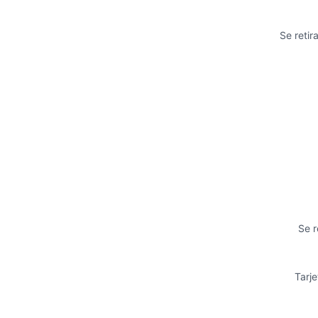
Se retir
Se r
Tarje