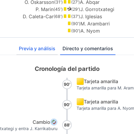
O. Oskarsson
A. Abqar
(31')
(27')
P. Marin
J. Gorrotxategi
(45')
(29')
D. Caleta-Car
J. Iglesias
(68')
(37')
M. Arambarri
(90')
A. Nyom
(90')
Previa y análisis
Directo y comentarios
Cronología del partido
Tarjeta amarilla
90'
Tarjeta amarilla para M. Aramb
Tarjeta amarilla
90'
Tarjeta amarilla para A. Nyom
Cambio
88'
otxategi y entra J. Karrikaburu