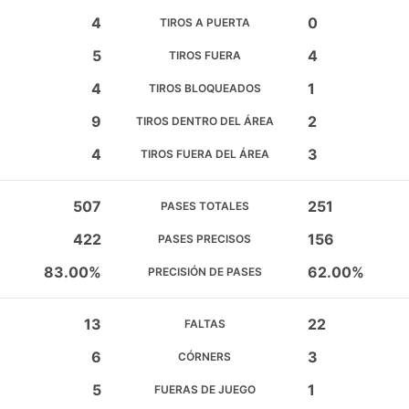
4
0
TIROS A PUERTA
5
4
TIROS FUERA
4
1
TIROS BLOQUEADOS
9
2
TIROS DENTRO DEL ÁREA
4
3
TIROS FUERA DEL ÁREA
507
251
PASES TOTALES
422
156
PASES PRECISOS
83.00%
62.00%
PRECISIÓN DE PASES
13
22
FALTAS
6
3
CÓRNERS
5
1
FUERAS DE JUEGO