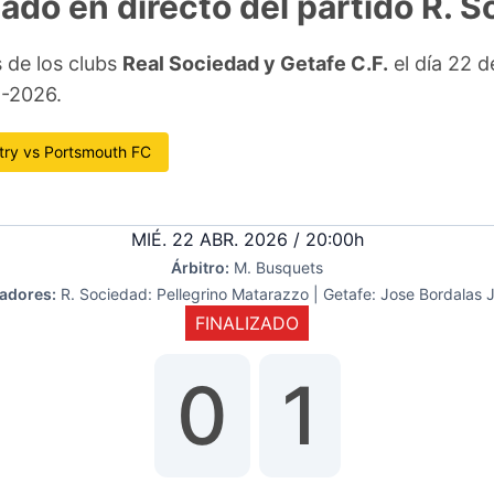
tado en directo del partido R. 
s de los clubs
Real Sociedad y Getafe C.F.
el día 22 d
5-2026.
try vs Portsmouth FC
MIÉ. 22 ABR. 2026 / 20:00h
Árbitro:
M. Busquets
adores:
R. Sociedad: Pellegrino Matarazzo | Getafe: Jose Bordalas 
FINALIZADO
0
1