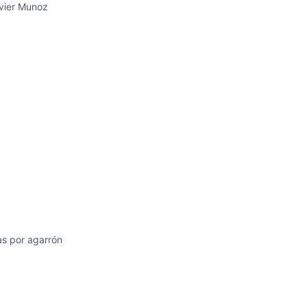
avier Munoz
ias por agarrón