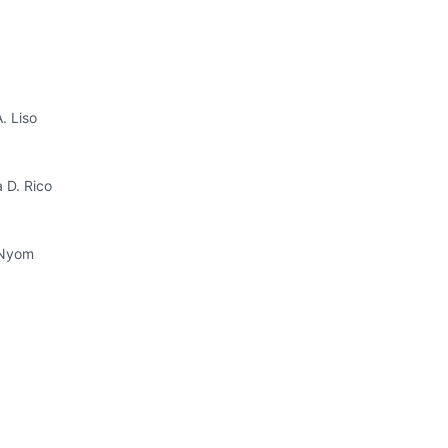
. Liso
a D. Rico
. Nyom