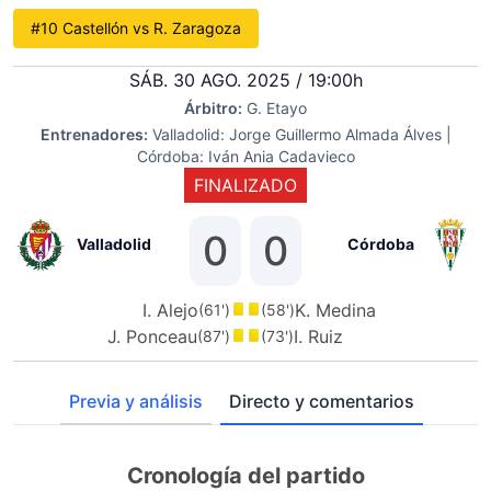
#10 Castellón vs R. Zaragoza
SÁB. 30 AGO. 2025 / 19:00h
Árbitro:
G. Etayo
Entrenadores:
Valladolid: Jorge Guillermo Almada Álves |
Córdoba: Iván Ania Cadavieco
FINALIZADO
0
0
Valladolid
Córdoba
I. Alejo
K. Medina
(61')
(58')
J. Ponceau
I. Ruiz
(87')
(73')
Previa y análisis
Directo y comentarios
Cronología del partido