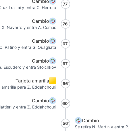
Cambio
77'
Cruz Luismi y entra C. Herrera
Cambio
76'
a X. Navarro y entra A. Comas
Cambio
67'
 C. Patino y entra G. Quagliata
Cambio
67'
 S. Escudero y entra Stoichkov
Tarjeta amarilla
66'
a amarilla para Z. Eddahchouri
Cambio
60'
lattieri y entra Z. Eddahchouri
Cambio
56'
Se retira N. Martin y entra 