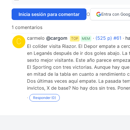
Inicia sesión para comentar
O
Entra con Goog
1 comentarios
carmelo
@cargom
·
(525 p) #61
·
h
TOP
MEM
El colíder visita Riazor. El Depor empate a ce
en Leganés después de ir dos goles abajo. La 
sexto mejor visitante. Este año parece empeza
El Sporting con tres victorias. Aunque hay q
en mitad de la tabla en cuanto a rendimiento c
Dos últimas veces aquí empate. La pasada temp
invictos, X de base? No hay dos sin tres. Pon
·
Responder (0)