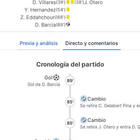
D. Villares
J. Otero
(39')
(38')
Y. Hernandez
(54')
Z. Eddahchouri
(66')
D. Barcia
(89')
Previa y análisis
Directo y comentarios
Cronología del partido
Gol
89'
Gol de D. Barcia
Cambio
85'
Se retira C. Gelabert Pina y e
Cambio
85'
Se retira J. Otero y entra D. 