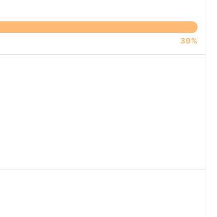
n
39%