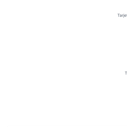
Tarje
T