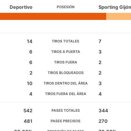
Deportivo
Sporting Gijó
POSESIÓN
14
7
TIROS TOTALES
6
3
TIROS A PUERTA
6
2
TIROS FUERA
2
2
TIROS BLOQUEADOS
10
3
TIROS DENTRO DEL ÁREA
4
4
TIROS FUERA DEL ÁREA
542
344
PASES TOTALES
481
270
PASES PRECISOS