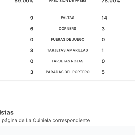
89.00%
78.00%
PRECISIÓN DE PASES
9
14
FALTAS
6
3
CÓRNERS
0
0
FUERAS DE JUEGO
3
1
TARJETAS AMARILLAS
0
0
TARJETAS ROJAS
3
5
PARADAS DEL PORTERO
istas
 página de La Quiniela correspondiente