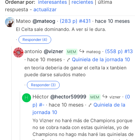
Ordenar por:
interesantes
|
recientes
| última
respuesta -
actualizar
Mateo
@mateog
·
(283 p) #431
·
hace 10 meses
El Celta sale dominando. A ver si le dura.
·
Responder (4)
antonio
@vizner
↪
·
(558 p) #13
MEM
mateog
· hace 10 meses · ⤤
Quiniela de la jornada 10
en teoria deberia de ganar el celta la x tanbien
puede darse saludos mateo
·
Responder (3)
Héctor
@hector59999
↪
·
(0
MEM
vizner
p) #-
· hace 10 meses · ⤤
Quiniela de la
jornada 10
Yo Vizner no haré más de Champions porque
no se cobra nada con estas quinielas, yo de
Champions no hago más haré las quinielas de