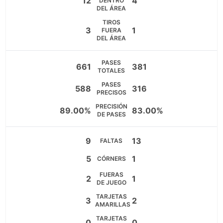
12
4
DENTRO
DEL ÁREA
TIROS
3
1
FUERA
DEL ÁREA
PASES
661
381
TOTALES
PASES
588
316
PRECISOS
PRECISIÓN
89.00%
83.00%
DE PASES
9
13
FALTAS
5
1
CÓRNERS
FUERAS
2
1
DE JUEGO
TARJETAS
3
2
AMARILLAS
TARJETAS
0
0