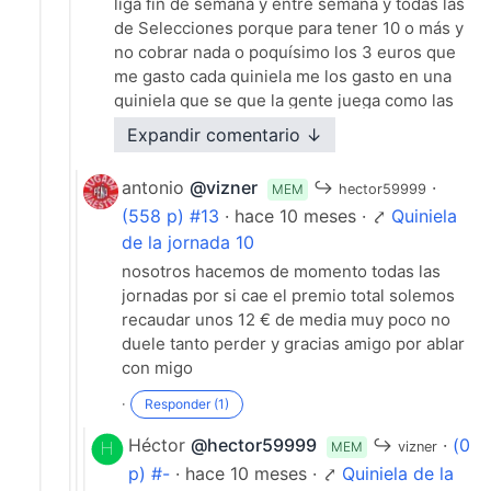
liga fin de semana y entre semana y todas las
de Selecciones porque para tener 10 o más y
no cobrar nada o poquísimo los 3 euros que
me gasto cada quiniela me los gasto en una
quiniela que se que la gente juega como las
de Selecciones y liga y cobro. Ves si gana el
Expandir comentario ↓
Celta que tengo 1 fijo tengo 10 y no cobro
nada por eso te digo que aciertas que nuestro
antonio
@vizner
↪
·
MEM
hector59999
deber y no hay ganancia los listos de Lae en
(558 p) #13
· hace 10 meses · ⤤
Quiniela
vez de poner un mínimo dr cobrar algo ponen
de la jornada 10
el dinero de la recaudación que corresponde
a los de 10 lara hacer un bote para otra
nosotros hacemos de momento todas las
quiniela. Mejor de Champions no hagáis en tú
jornadas por si cae el premio total solemos
peña y si las hacéis suerte 🍀 🍀
recaudar unos 12 € de media muy poco no
duele tanto perder y gracias amigo por ablar
·
Responder (2)
con migo
·
Responder (1)
Héctor
@hector59999
↪
·
(0
MEM
vizner
p) #-
· hace 10 meses · ⤤
Quiniela de la