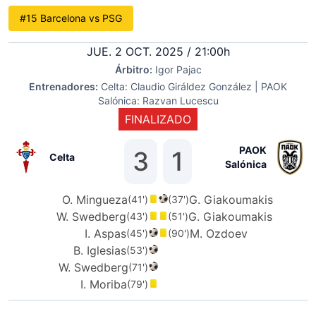
#15 Barcelona vs PSG
JUE. 2 OCT. 2025 / 21:00h
Árbitro:
Igor Pajac
Entrenadores:
Celta: Claudio Giráldez González | PAOK
Salónica: Razvan Lucescu
FINALIZADO
PAOK
3
1
Celta
Salónica
O. Mingueza
G. Giakoumakis
(41')
(37')
W. Swedberg
G. Giakoumakis
(43')
(51')
I. Aspas
M. Ozdoev
(45')
(90')
B. Iglesias
(53')
W. Swedberg
(71')
I. Moriba
(79')