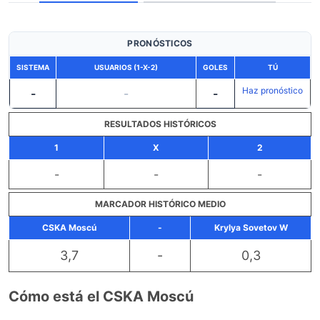
PRONÓSTICOS
SISTEMA
USUARIOS (1-X-2)
GOLES
TÚ
Haz pronóstico
-
-
-
RESULTADOS HISTÓRICOS
1
X
2
-
-
-
MARCADOR HISTÓRICO MEDIO
CSKA Moscú
-
Krylya Sovetov W
3,7
-
0,3
Cómo está el CSKA Moscú