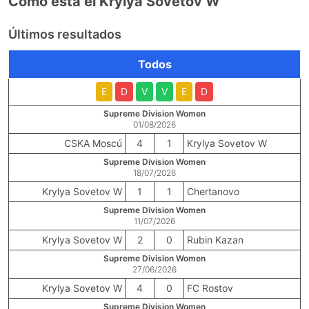
Cómo está el Krylya Sovetov W
Últimos resultados
Todos
E
D
V
V
E
D
Supreme Division Women
01/08/2026
CSKA Moscú
4
1
Krylya Sovetov W
Supreme Division Women
18/07/2026
Krylya Sovetov W
1
1
Chertanovo
Supreme Division Women
11/07/2026
Krylya Sovetov W
2
0
Rubin Kazan
Supreme Division Women
27/06/2026
Krylya Sovetov W
4
0
FC Rostov
Supreme Division Women