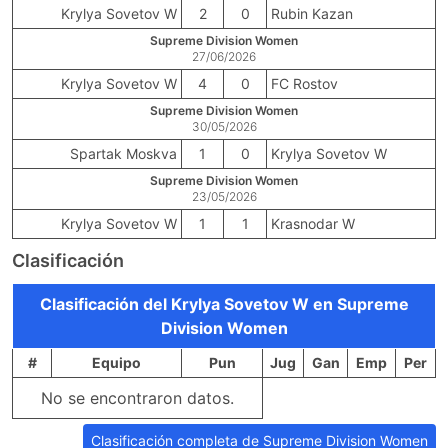
Krylya Sovetov W
2
0
Rubin Kazan
Supreme Division Women
27/06/2026
Krylya Sovetov W
4
0
FC Rostov
Supreme Division Women
30/05/2026
Spartak Moskva
1
0
Krylya Sovetov W
Supreme Division Women
23/05/2026
Krylya Sovetov W
1
1
Krasnodar W
Clasificación
Clasificación del Krylya Sovetov W en Supreme
Division Women
#
Equipo
Pun
Jug
Gan
Emp
Per
No se encontraron datos.
Clasificación completa de Supreme Division Women