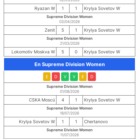
Ryazan W
1
1
Krylya Sovetov W
Supreme Division Women
03/04/2026
Zenit
5
1
Krylya Sovetov W
Supreme Division Women
21/03/2026
Lokomotiv Moskva W
5
0
Krylya Sovetov W
En Supreme Division Women
E
D
V
V
E
D
Supreme Division Women
01/08/2026
CSKA Moscú
4
1
Krylya Sovetov W
Supreme Division Women
18/07/2026
Krylya Sovetov W
1
1
Chertanovo
Supreme Division Women
11/07/2026