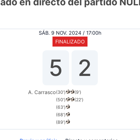
tado en directo del partido NULL
SÁB. 9 NOV. 2024 / 17:00h
FINALIZADO
5
2
A. Carrasco
(30')
(9')
(50')
(22')
(63')
(68')
(89')