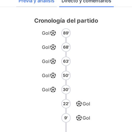
Previa y análisis
Directo y comentarios
Cronología del partido
Gol
89'
Gol
68'
Gol
63'
Gol
50'
Gol
30'
Gol
22'
Gol
9'