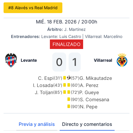
#8 Alavés vs Real Madrid
MIÉ. 18 FEB. 2026 / 20:00h
Árbitro:
J. Martinez
Entrenadores:
Levante: Luis Castro | Villarreal: Marcelino
FINALIZADO
0
1
Levante
Villarreal
C. Espi
G. Mikautadze
(31')
(57')
I. Losada
A. Perez
(43')
(60')
J. Toljan
P. Gueye
(85')
(72')
S. Comesana
(90')
N. Pepe
(90')
Previa y análisis
Directo y comentarios