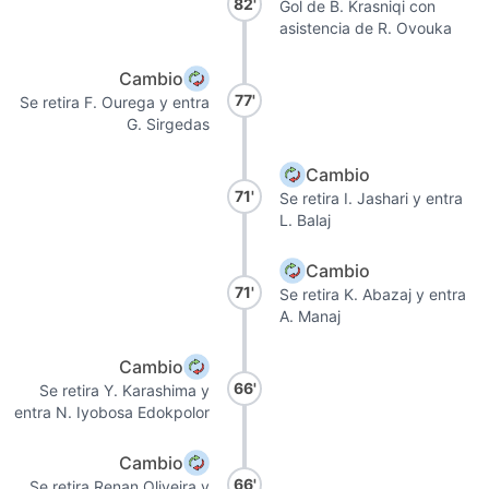
82'
Gol de B. Krasniqi con
asistencia de R. Ovouka
Cambio
77'
Se retira F. Ourega y entra
G. Sirgedas
Cambio
71'
Se retira I. Jashari y entra
L. Balaj
Cambio
71'
Se retira K. Abazaj y entra
A. Manaj
Cambio
66'
Se retira Y. Karashima y
entra N. Iyobosa Edokpolor
Cambio
66'
Se retira Renan Oliveira y