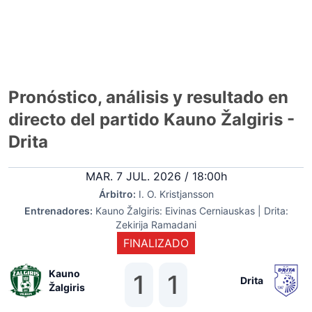
Pronóstico, análisis y resultado en
directo del partido Kauno Žalgiris -
Drita
MAR. 7 JUL. 2026 / 18:00h
Árbitro:
I. O. Kristjansson
Entrenadores:
Kauno Žalgiris: Eivinas Cerniauskas | Drita:
Zekirija Ramadani
FINALIZADO
Kauno
1
1
Drita
Žalgiris