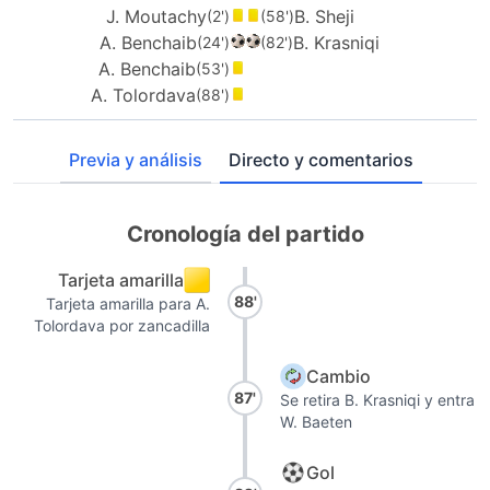
J. Moutachy
B. Sheji
(2')
(58')
A. Benchaib
B. Krasniqi
(24')
(82')
A. Benchaib
(53')
A. Tolordava
(88')
Previa y análisis
Directo y comentarios
Cronología del partido
Tarjeta amarilla
88'
Tarjeta amarilla para A.
Tolordava por zancadilla
Cambio
87'
Se retira B. Krasniqi y entra
W. Baeten
Gol