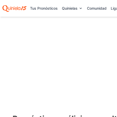
Tus Pronósticos
Quinielas
Comunidad
Lig