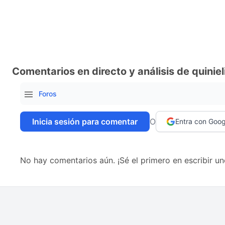
Comentarios en directo y análisis de quiniel
Foros
Inicia sesión para comentar
O
Entra con Goog
No hay comentarios aún. ¡Sé el primero en escribir un