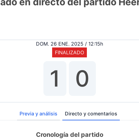
ltado en directo del partido He
DOM. 26 ENE. 2025 / 12:15h
FINALIZADO
1
0
Previa y análisis
Directo y comentarios
Cronología del partido