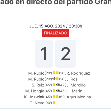
ltado en directo del partido Gr
JUE. 15 AGO. 2024 / 20:30h
FINALIZADO
1
2
M. Rubio
R. Rodriguez
(20')
(26')
M. Rubio
J. Ros
(29')
(28')
S. Ruiz
J. Morcillo
(45')
(42')
M. Hongla
H. Marin
(45')
(45')
K. Jozwiak
Agus Medina
(45')
(69')
C. Neva
(90')