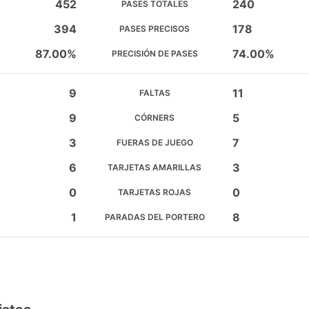
452
240
PASES TOTALES
394
178
PASES PRECISOS
87.00%
74.00%
PRECISIÓN DE PASES
9
11
FALTAS
9
5
CÓRNERS
3
7
FUERAS DE JUEGO
6
3
TARJETAS AMARILLAS
0
0
TARJETAS ROJAS
1
8
PARADAS DEL PORTERO