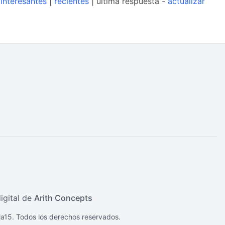
interesantes
|
recientes
| última respuesta -
actualizar
igital de
Arith Concepts
a15. Todos los derechos reservados.