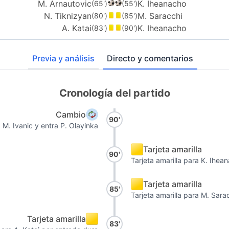
M. Arnautovic
K. Iheanacho
(65')
(55')
N. Tiknizyan
M. Saracchi
(80')
(85')
A. Katai
K. Iheanacho
(83')
(90')
Previa y análisis
Directo y comentarios
Cronología del partido
Cambio
90'
a M. Ivanic y entra P. Olayinka
Tarjeta amarilla
90'
Tarjeta amarilla para K. Ihea
Tarjeta amarilla
85'
Tarjeta amarilla para M. Sara
Tarjeta amarilla
83'