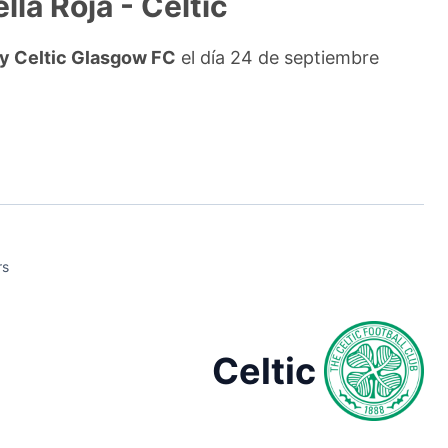
lla Roja - Celtic
 y Celtic Glasgow FC
el día 24 de septiembre
rs
Celtic