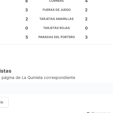
8
4
CÓRNERS
3
2
FUERAS DE JUEGO
2
2
TARJETAS AMARILLAS
0
0
TARJETAS ROJAS
5
3
PARADAS DEL PORTERO
istas
 página de La Quiniela correspondiente
le