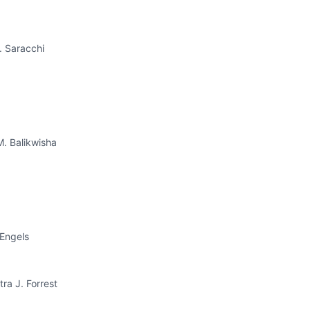
. Saracchi
M. Balikwisha
 Engels
ra J. Forrest