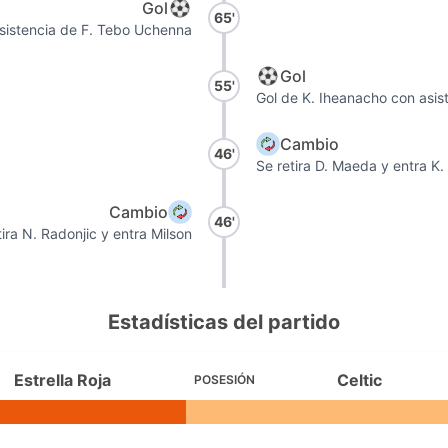
Gol
65'
asistencia de F. Tebo Uchenna
Gol
55'
Gol de K. Iheanacho con asis
Cambio
46'
Se retira D. Maeda y entra K
Cambio
46'
tira N. Radonjic y entra Milson
Estadísticas del partido
Estrella Roja
Celtic
POSESIÓN