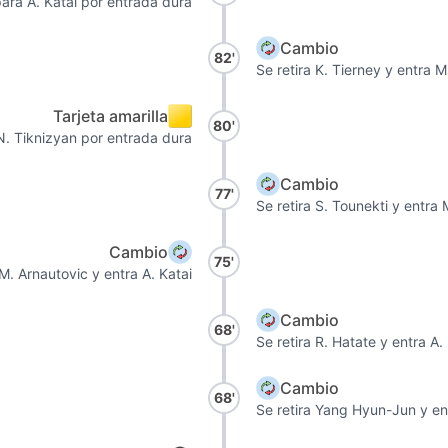
para A. Katai por entrada dura
Cambio
82'
Se retira K. Tierney y entra M
Tarjeta amarilla
80'
 N. Tiknizyan por entrada dura
Cambio
77'
Se retira S. Tounekti y entra 
Cambio
75'
 M. Arnautovic y entra A. Katai
Cambio
68'
Se retira R. Hatate y entra A.
Cambio
68'
Se retira Yang Hyun-Jun y ent