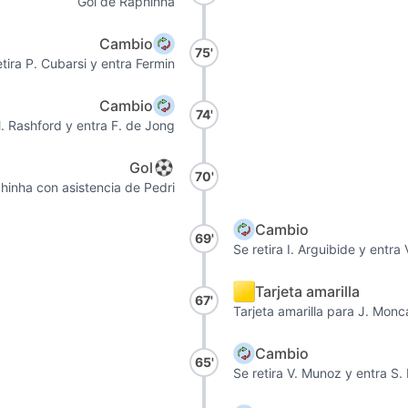
Gol de Raphinha
Cambio
75'
etira P. Cubarsi y entra Fermin
Cambio
74'
M. Rashford y entra F. de Jong
Gol
70'
hinha con asistencia de Pedri
Cambio
69'
Se retira I. Arguibide y entra 
Tarjeta amarilla
67'
Tarjeta amarilla para J. Monc
Cambio
65'
Se retira V. Munoz y entra S.