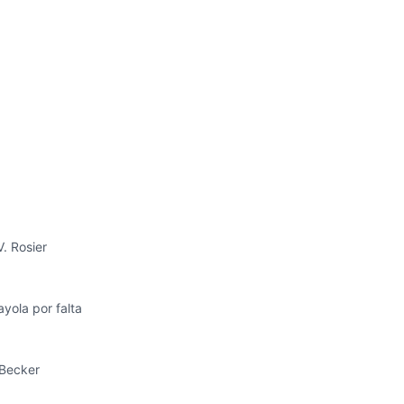
V. Rosier
ayola por falta
 Becker