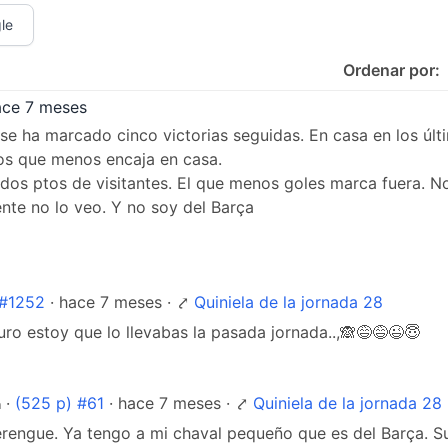
le
Ordenar por:
ace 7 meses
se ha marcado cinco victorias seguidas. En casa en los últ
os que menos encaja en casa.
dos ptos de visitantes. El que menos goles marca fuera. 
nte no lo veo. Y no soy del Barça
 #1252
· hace 7 meses · ⤤
Quiniela de la jornada 28
ro estoy que lo llevabas la pasada jornada..,🙈😅😅😉😇
·
(525 p) #61
· hace 7 meses · ⤤
Quiniela de la jornada 28
n
rengue. Ya tengo a mi chaval pequeño que es del Barça. Sufi