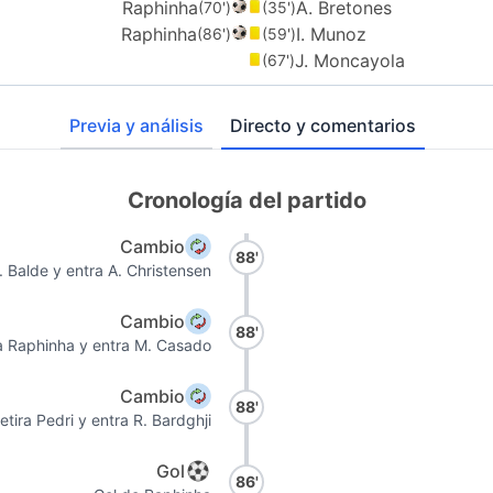
Raphinha
A. Bretones
(70')
(35')
Raphinha
I. Munoz
(86')
(59')
J. Moncayola
(67')
Previa y análisis
Directo y comentarios
Cronología del partido
Cambio
88'
A. Balde y entra A. Christensen
Cambio
88'
ra Raphinha y entra M. Casado
Cambio
88'
etira Pedri y entra R. Bardghji
Gol
86'