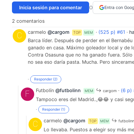
Inicia sesión para comentar
O
Entra con Goog
2 comentarios
carmelo
@cargom
·
(525 p) #61
·
h
TOP
MEM
Barca líder. Después de perder en el Bernabéu 
ganado en casa. Máximo goleador local y de l
Contra Osasuna que no ha ganado fuera. Sólo 
no sea eso daría pasta. Mucha. Pero sincerame
·
Responder (2)
Futbolín
@futbolinn
↪
·
(6 p)
MEM
cargom
Tampoco eres del Madrid..,😂😂 y casi segu
·
Responder (1)
carmelo
@cargom
↪
TOP
MEM
futbolin
Lo llevaba. Puestos a elegir soy más me