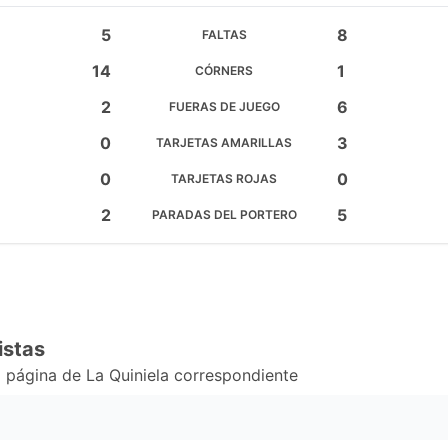
5
8
FALTAS
14
1
CÓRNERS
2
6
FUERAS DE JUEGO
0
3
TARJETAS AMARILLAS
0
0
TARJETAS ROJAS
2
5
PARADAS DEL PORTERO
istas
 página de La Quiniela correspondiente