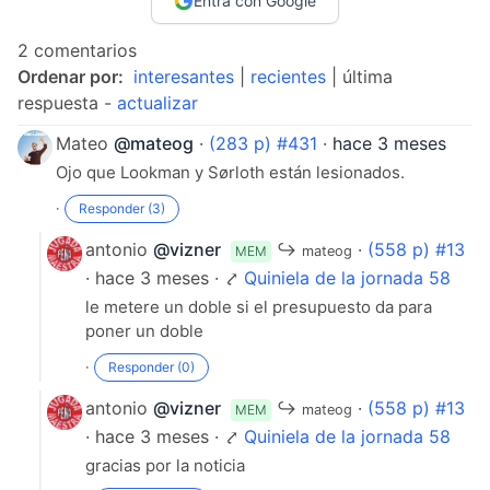
Entra con Google
2 comentarios
Ordenar por:
interesantes
|
recientes
| última
respuesta -
actualizar
Mateo
@mateog
·
(283 p) #431
·
hace 3 meses
Ojo que Lookman y Sørloth están lesionados.
·
Responder (3)
antonio
@vizner
↪
·
(558 p) #13
MEM
mateog
· hace 3 meses · ⤤
Quiniela de la jornada 58
le metere un doble si el presupuesto da para
poner un doble
·
Responder (0)
antonio
@vizner
↪
·
(558 p) #13
MEM
mateog
· hace 3 meses · ⤤
Quiniela de la jornada 58
gracias por la noticia