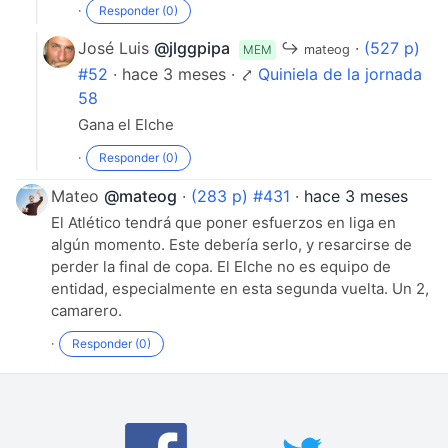
·
Responder (0)
José Luis
@jlggpipa
↪
·
(527 p)
MEM
mateog
#52
· hace 3 meses · ⤤
Quiniela de la jornada
58
Gana el Elche
·
Responder (0)
Mateo
@mateog
·
(283 p) #431
·
hace 3 meses
El Atlético tendrá que poner esfuerzos en liga en
algún momento. Este debería serlo, y resarcirse de
perder la final de copa. El Elche no es equipo de
entidad, especialmente en esta segunda vuelta. Un 2,
camarero.
·
Responder (0)