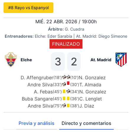
#8 Rayo vs Espanyol
MIÉ. 22 ABR. 2026 / 19:00h
Árbitro:
G. Cuadra
Entrenadores:
Elche: Eder Sarabia | At. Madrid: Diego Simeone
FINALIZADO
3
2
Elche
At. Madrid
D. Affengruber
N. Gonzalez
(18')
(10')
Andre Silva
T. Almada
(33')
(30')
A. Febas
N. Gonzalez
(45')
(34')
Buba Sangare
C. Lenglet
(45')
(36')
Andre Silva
J. Diaz
(75')
(38')
Previa y análisis
Directo y comentarios