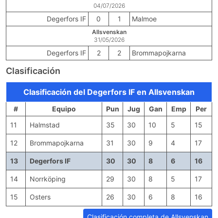
04/07/2026
Degerfors IF
0
1
Malmoe
Allsvenskan
31/05/2026
Degerfors IF
2
2
Brommapojkarna
Clasificación
Clasificación del Degerfors IF en Allsvenskan
#
Equipo
Pun
Jug
Gan
Emp
Per
11
Halmstad
35
30
10
5
15
12
Brommapojkarna
31
30
9
4
17
13
Degerfors IF
30
30
8
6
16
14
Norrköping
29
30
8
5
17
15
Osters
26
30
6
8
16
Clasificación completa de Allsvenskan