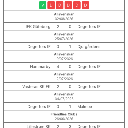
V
D
D
D
D
D
Allsvenskan
02/08/2026
IFK Göteborg
2
0
Degerfors IF
Allsvenskan
25/07/2026
Degerfors IF
0
1
Djurgårdens
Allsvenskan
19/07/2026
Hammarby
4
0
Degerfors IF
Allsvenskan
12/07/2026
Vasteras SK FK
2
0
Degerfors IF
Allsvenskan
04/07/2026
Degerfors IF
0
1
Malmoe
Friendlies Clubs
26/06/2026
Lillestrøm SK
2
3
Degerfors IF