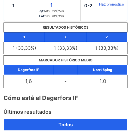
1
Haz pronóstico
1
0-2
Q15
41%
|
35%
|
24%
LAE
39%
|
28%
|
33%
RESULTADOS HISTÓRICOS
1
X
2
1 (33,33%)
1 (33,33%)
1 (33,33%)
MARCADOR HISTÓRICO MEDIO
Degerfors IF
-
Norrköping
1,6
-
1,0
Cómo está el Degerfors IF
Últimos resultados
Todos