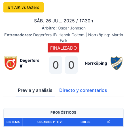
#4 AIK vs Osters
SÁB. 26 JUL. 2025 / 17:30h
Árbitro:
Oscar Johnson
Entrenadores:
Degerfors IF: Henok Goitom | Norrköping: Martin
Falk
FINALIZADO
Degerfors
0
0
Norrköping
IF
Previa y análisis
Directo y comentarios
PRONÓSTICOS
SISTEMA
USUARIOS (1-X-2)
GOLES
TÚ