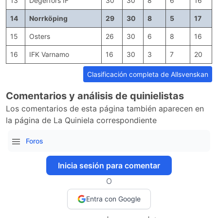
13
Degerfors IF
30
30
8
6
16
14
Norrköping
29
30
8
5
17
15
Osters
26
30
6
8
16
16
IFK Varnamo
16
30
3
7
20
Clasificación completa de Allsvenskan
Comentarios y análisis de quinielistas
Los comentarios de esta página también aparecen en
la página de La Quiniela correspondiente
Foros
Inicia sesión para comentar
O
Entra con Google