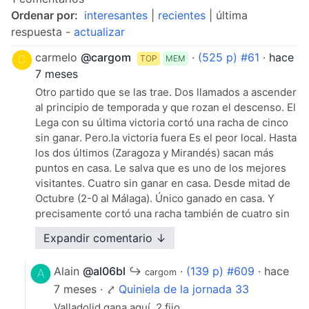
Ordenar por:
interesantes
|
recientes
| última
respuesta -
actualizar
carmelo
@cargom
·
(525 p) #61
·
hace
TOP
MEM
7 meses
Otro partido que se las trae. Dos llamados a ascender
al principio de temporada y que rozan el descenso. El
Lega con su última victoria cortó una racha de cinco
sin ganar. Pero.la victoria fuera Es el peor local. Hasta
los dos últimos (Zaragoza y Mirandés) sacan más
puntos en casa. Le salva que es uno de los mejores
visitantes. Cuatro sin ganar en casa. Desde mitad de
Octubre (2-0 al Málaga). Único ganado en casa. Y
precisamente cortó una racha también de cuatro sin
ganar. Los visitantes tres son ganar. Un punto de
Expandir comentario ↓
nueve. Una victoria en los ocho últimos partidos
Su secuencia fuera en los últimos cinco, dos
Alain
@al06bl
↪
·
(139 p) #609
· hace
cargom
empates, derrota, victoria y derrota. Me cuesta ver al
7 meses · ⤤
Quiniela de la jornada 33
Leganés ganar dos seguidos X? Y quizá el 1 por
factor cancha. Pero huele a empate
Valladolid gana aquí. 2 fijo