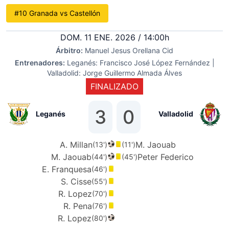
#10 Granada vs Castellón
DOM. 11 ENE. 2026 / 14:00h
Árbitro:
Manuel Jesus Orellana Cid
Entrenadores:
Leganés: Francisco José López Fernández |
Valladolid: Jorge Guillermo Almada Álves
FINALIZADO
3
0
Leganés
Valladolid
A. Millan
M. Jaouab
(13')
(11')
M. Jaouab
Peter Federico
(44')
(45')
E. Franquesa
(46')
S. Cisse
(55')
R. Lopez
(70')
R. Pena
(76')
R. Lopez
(80')