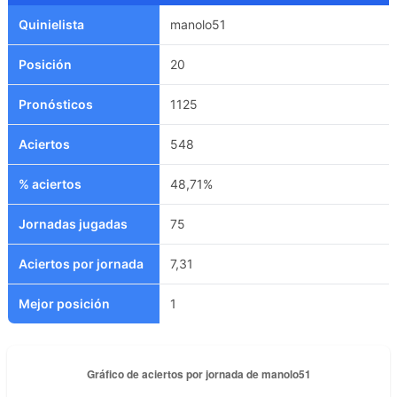
Quinielista
manolo51
Posición
20
Pronósticos
1125
Aciertos
548
% aciertos
48,71%
Jornadas jugadas
75
Aciertos por jornada
7,31
Mejor posición
1