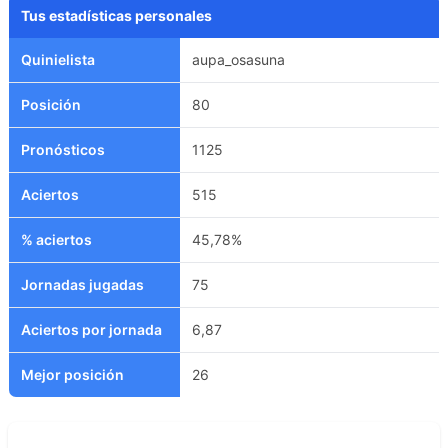
Tus estadísticas personales
Quinielista
aupa_osasuna
Posición
80
Pronósticos
1125
Aciertos
515
% aciertos
45,78%
Jornadas jugadas
75
Aciertos por jornada
6,87
Mejor posición
26