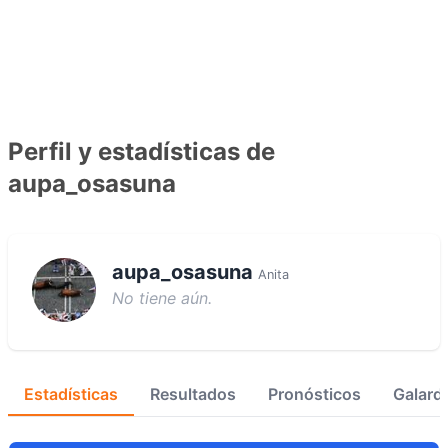
Perfil y estadísticas de
aupa_osasuna
aupa_osasuna
Anita
No tiene aún.
Estadísticas
Resultados
Pronósticos
Galard