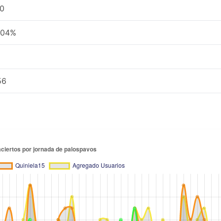
0
,04%
56