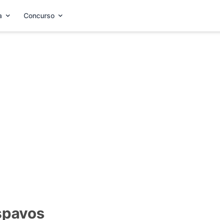
a
Concurso
ospavos