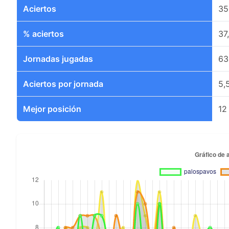
Aciertos
35
% aciertos
37
Jornadas jugadas
63
Aciertos por jornada
5,
Mejor posición
12