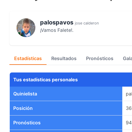
palospavos
jose calderon
¡Vamos Falete!.
Estadísticas
Resultados
Pronósticos
Gal
Tus estadísticas personales
Quinielista
pa
Posición
36
Pronósticos
94