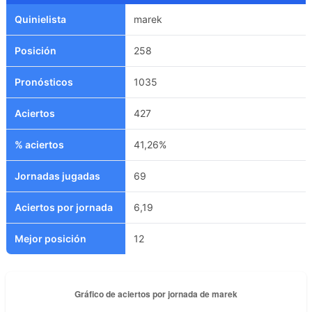
Quinielista
marek
Posición
258
Pronósticos
1035
Aciertos
427
% aciertos
41,26%
Jornadas jugadas
69
Aciertos por jornada
6,19
Mejor posición
12