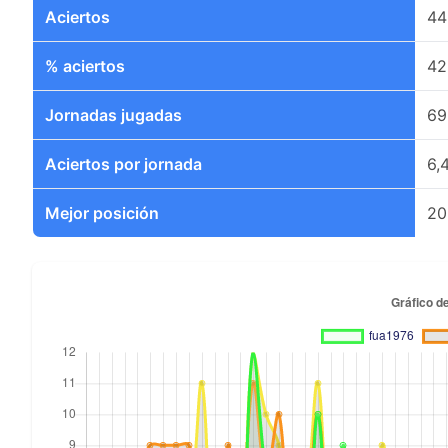
Aciertos
44
% aciertos
42
Jornadas jugadas
69
Aciertos por jornada
6,
Mejor posición
20