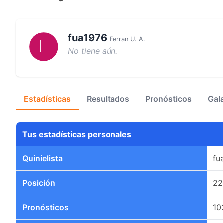
fua1976
Ferran U. A.
No tiene aún.
Estadísticas
Resultados
Pronósticos
Gal
Tus estadísticas personales
Quinielista
fu
Posición
22
Pronósticos
10