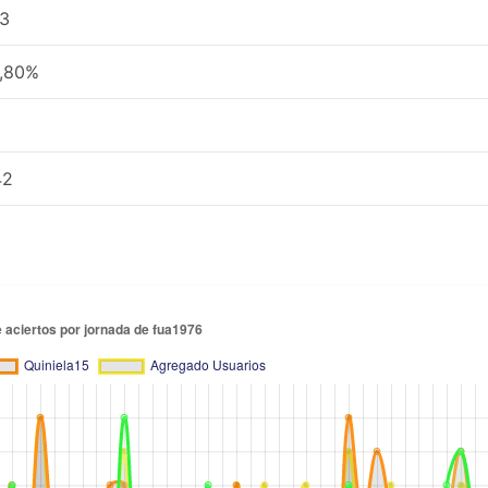
3
,80%
42