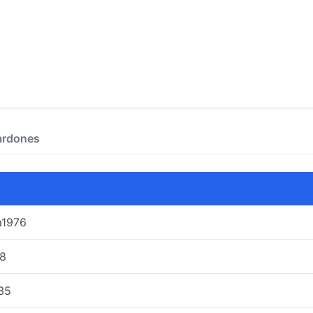
ardones
a1976
8
35