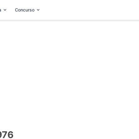
a
Concurso
1976