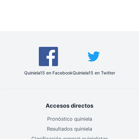
Quiniela15 en Facebook
Quiniela15 en Twitter
Accesos directos
Pronóstico quiniela
Resultados quiniela
Clasificación general quinielistas