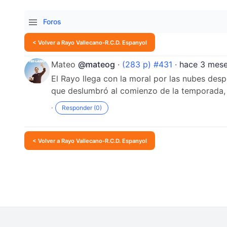
Foros
< Volver a Rayo Vallecano-R.C.D. Espanyol
Mateo
@mateog
·
(283 p) #431
·
hace 3 mes
El Rayo llega con la moral por las nubes desp
que deslumbró al comienzo de la temporada, 
·
Responder (0)
< Volver a Rayo Vallecano-R.C.D. Espanyol